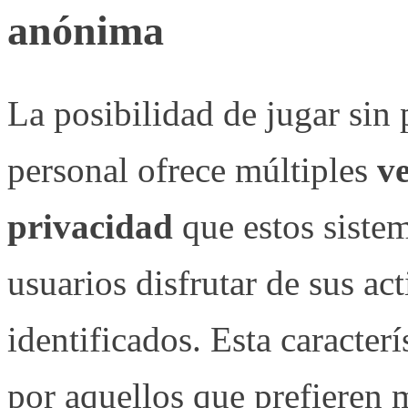
anónima
La posibilidad de jugar sin
personal ofrece múltiples
v
privacidad
que estos sistem
usuarios disfrutar de sus act
identificados. Esta caracter
por aquellos que prefieren 