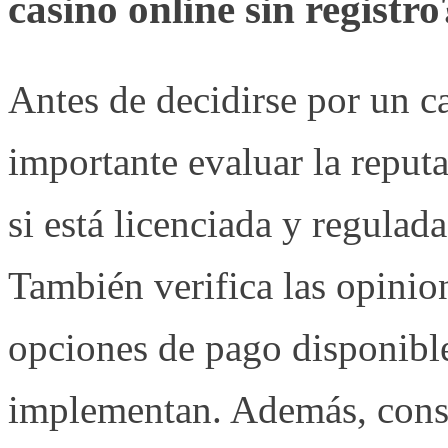
casino online sin registro
Antes de decidirse por un ca
importante evaluar la reputa
si está licenciada y regulad
También verifica las opinion
opciones de pago disponibl
implementan. Además, consid