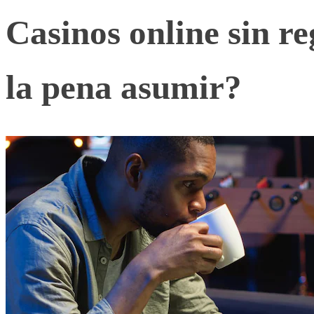
Casinos online sin re
la pena asumir?