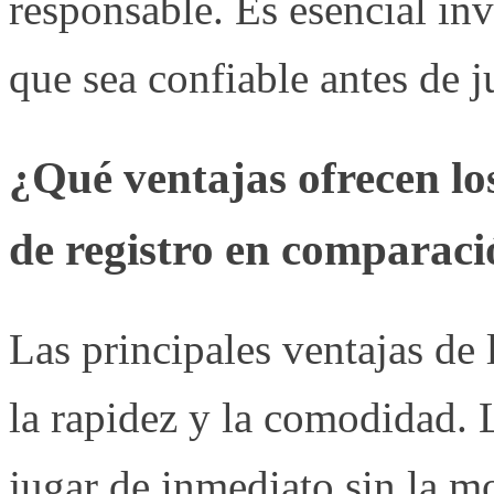
responsable. Es esencial inv
que sea confiable antes de j
¿Qué ventajas ofrecen los
de registro en comparaci
Las principales ventajas de 
la rapidez y la comodidad.
jugar de inmediato sin la mo