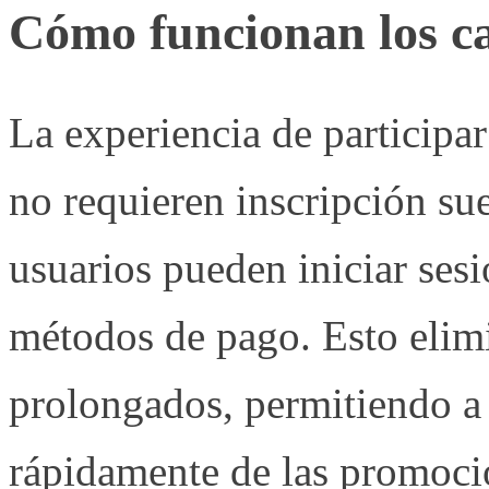
Cómo funcionan los cas
La experiencia de participa
no requieren inscripción sue
usuarios pueden iniciar ses
métodos de pago. Esto elim
prolongados, permitiendo a 
rápidamente de las promoci