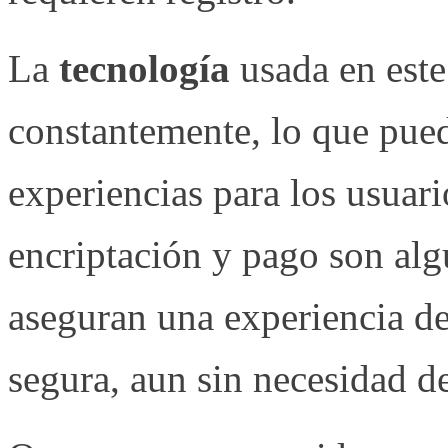
La
tecnología
usada en este
constantemente, lo que pued
experiencias para los usuar
encriptación y pago son alg
aseguran una experiencia de 
segura, aun sin necesidad d