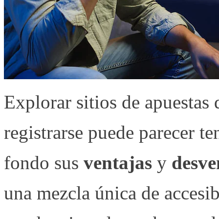
Explorar sitios de apuestas
registrarse puede parecer ten
fondo sus
ventajas
y
desve
una mezcla única de accesibi