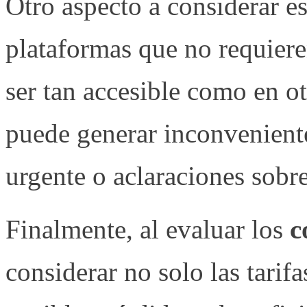
Otro aspecto a considerar e
plataformas que no requieren
ser tan accesible como en o
puede generar inconveniente
urgente o aclaraciones sobr
Finalmente, al evaluar los
c
considerar no solo las tarif