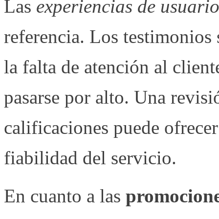
Las
experiencias de usuario
referencia. Los testimonios
la falta de atención al clie
pasarse por alto. Una revis
calificaciones puede ofrecer
fiabilidad del servicio.
En cuanto a las
promocion