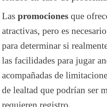
Las
promociones
que ofrec
atractivas, pero es necesari
para determinar si realmente
las facilidades para jugar
acompañadas de limitacione
de lealtad que podrían ser 
requieren registro.