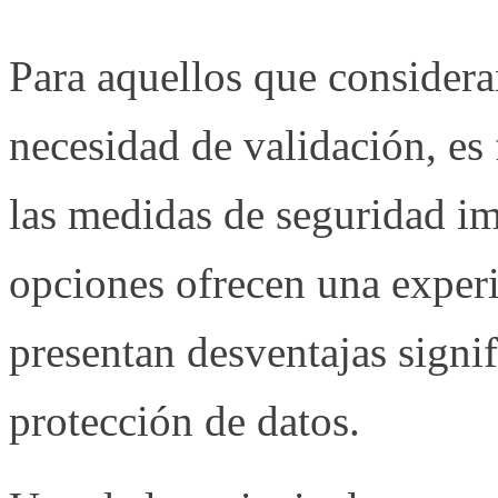
Para aquellos que consideran
necesidad de validación, es
las medidas de seguridad i
opciones ofrecen una experi
presentan desventajas signif
protección de datos.