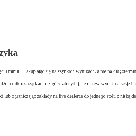
yzyka
ciu minut — skupiając się na szybkich wynikach, a nie na długotermino
żetu mikrozarządzania: z góry zdecyduj, ile chcesz wydać na sesję i te
i lub ograniczając zakłady na live dealerze do jednego stołu z niską d