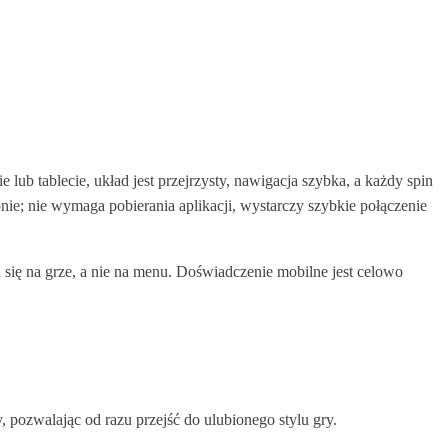
ub tablecie, układ jest przejrzysty, nawigacja szybka, a każdy spin
ie; nie wymaga pobierania aplikacji, wystarczy szybkie połączenie
ia się na grze, a nie na menu. Doświadczenie mobilne jest celowo
 pozwalając od razu przejść do ulubionego stylu gry.