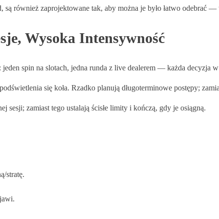
, są również zaprojektowane tak, aby można je było łatwo odebrać — 
esje, Wysoka Intensywność
 jeden spin na slotach, jedna runda z live dealerem — każda decyzja w 
odświetlenia się koła. Rzadko planują długoterminowe postępy; zamiast
 sesji; zamiast tego ustalają ścisłe limity i kończą, gdy je osiągną.
/stratę.
jawi.