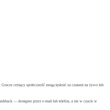
i. Gracze ceniący społeczność mogą tęsknić za czatami na żywo lub
shback — dostępne przez e-mail lub telefon, a nie w czacie w