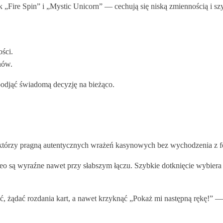
ak „Fire Spin” i „Mystic Unicorn” — cechują się niską zmiennością i
ści.
nów.
odjąć świadomą decyzję na bieżąco.
 którzy pragną autentycznych wrażeń kasynowych bez wychodzenia z fo
 są wyraźne nawet przy słabszym łączu. Szybkie dotknięcie wybiera st
ać, żądać rozdania kart, a nawet krzyknąć „Pokaż mi następną rękę!” 