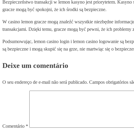
Bezpieczeństwo transakcji w lemon kasyno jest priorytetem. Kasyno 
gracze mogą być spokojni, że ich środki są bezpieczne.
W casino lemon gracze mogą znaleźć wszystkie niezbędne informacje
transakcjami. Dzięki temu, gracze mogą być pewni, że ich problemy 
Podsumowując, lemon casino login i lemon casino logowanie są bezpi
są bezpieczne i mogą skupić się na grze, nie martwiąc się o bezpiec
Deixe um comentário
O seu endereço de e-mail não será publicado.
Campos obrigatórios s
Comentário
*