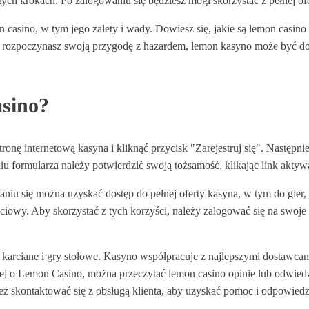
stych krokach. Po zalogowaniu się będziesz mógł skorzystać z pełnej of
casino, w tym jego zalety i wady. Dowiesz się, jakie są lemon casino 
ro rozpoczynasz swoją przygodę z hazardem, lemon kasyno może być d
asino?
onę internetową kasyna i kliknąć przycisk "Zarejestruj się". Następnie
eniu formularza należy potwierdzić swoją tożsamość, klikając link akty
owaniu się można uzyskać dostęp do pełnej oferty kasyna, w tym do gie
iowy. Aby skorzystać z tych korzyści, należy zalogować się na swoje 
 karciane i gry stołowe. Kasyno współpracuje z najlepszymi dostawca
j o Lemon Casino, można przeczytać lemon casino opinie lub odwiedzi
skontaktować się z obsługą klienta, aby uzyskać pomoc i odpowiedzi 