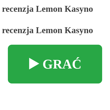
a recenzja Lemon Kasyno
a recenzja Lemon Kasyno
▶️ GRAĆ