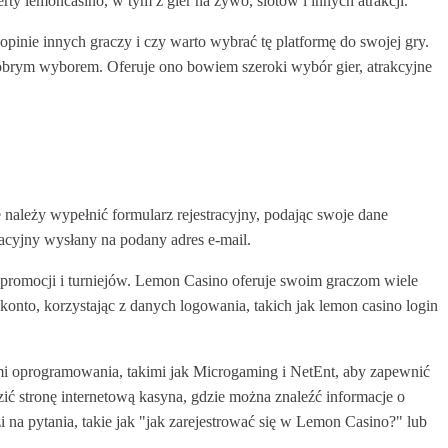
erty lemoncasino, w tym z gier na żywo, slotów i innych atrakcji.
opinie innych graczy i czy warto wybrać tę platformę do swojej gry.
obrym wyborem. Oferuje ono bowiem szeroki wybór gier, atrakcyjne
 należy wypełnić formularz rejestracyjny, podając swoje dane
wacyjny wysłany na podany adres e-mail.
r, promocji i turniejów. Lemon Casino oferuje swoim graczom wiele
konto, korzystając z danych logowania, takich jak lemon casino login
mi oprogramowania, takimi jak Microgaming i NetEnt, aby zapewnić
ć stronę internetową kasyna, gdzie można znaleźć informacje o
na pytania, takie jak "jak zarejestrować się w Lemon Casino?" lub