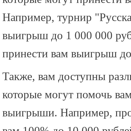
Например, турнир "Русска
выигрыш до 1 000 000 руб
принести вам выигрыш до
Также, вам доступны раз
которые могут помочь ва
выигрыши. Например, пр
вам 100% до 10 000 рублей