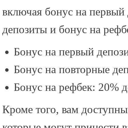
включая бонус на первый 
депозиты и бонус на рефб
Бонус на первый депози
Бонус на повторные деп
Бонус на рефбек: 20% д
Кроме того, вам доступны
которые могут принести 