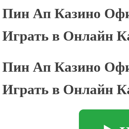
Пин Ап Казино Оф
Играть в Онлайн К
Пин Ап Казино Оф
Играть в Онлайн К