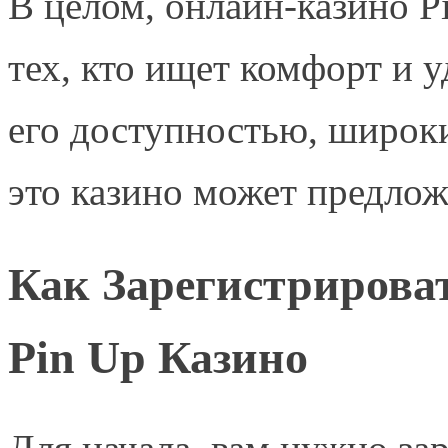
В целом, онлайн-казино P
тех, кто ищет комфорт и у
его доступностью, широк
это казино может предлож
Как Зарегистрироват
Pin Up Казино