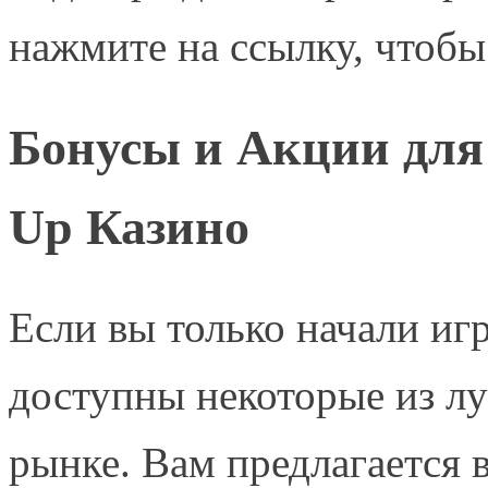
нажмите на ссылку, чтобы
Бонусы и Акции для
Up Казино
Если вы только начали игр
доступны некоторые из л
рынке. Вам предлагается 