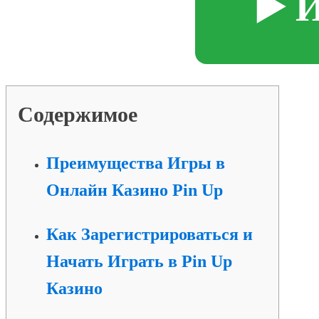
▶️ 
Содержимое
Преимущества Игры в
Онлайн Казино Pin Up
Как Зарегистрироваться и
Начать Играть в Pin Up
Казино