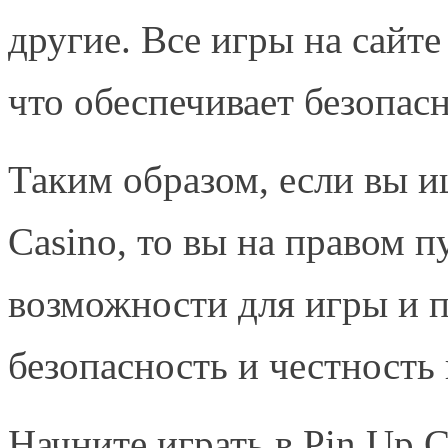
другие. Все игры на сайт
что обеспечивает безопасн
Таким образом, если вы 
Casino, то вы на правом 
возможности для игры и 
безопасность и честность
Начните играть в Pin Up C