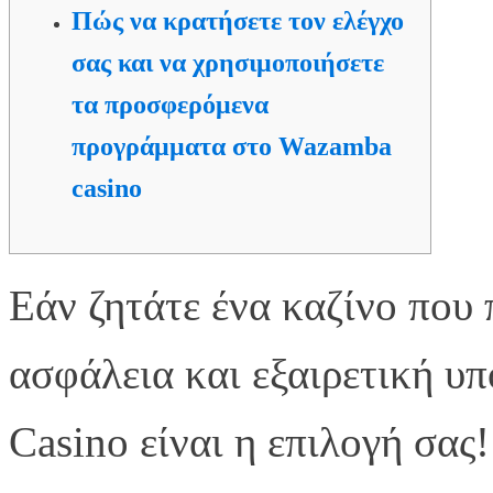
Πώς να κρατήσετε τον ελέγχο
σας και να χρησιμοποιήσετε
τα προσφερόμενα
προγράμματα στο Wazamba
casino
Εάν ζητάτε ένα καζίνο που 
ασφάλεια και εξαιρετική υ
Casino είναι η επιλογή σας