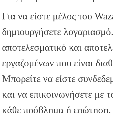
Για να είστε μέλος του Waz
δημιουργήσετε λογαριασμό.
αποτελεσματικό και αποτελ
εργαζομένων που είναι διαθ
Μπορείτε να είστε συνδεδε
και να επικοινωνήσετε με τ
κάθε πρόβλημα ή ερώτηση.