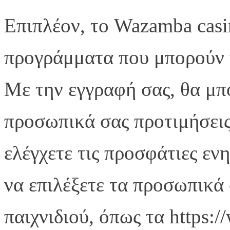
Επιπλέον, το Wazamba cas
προγράμματα που μπορούν ν
Με την εγγραφή σας, θα μπο
προσωπικά σας προτιμήσεις
ελέγχετε τις προσφάτιες εν
να επιλέξετε τα προσωπικά
παιχνιδιού, όπως τα https: