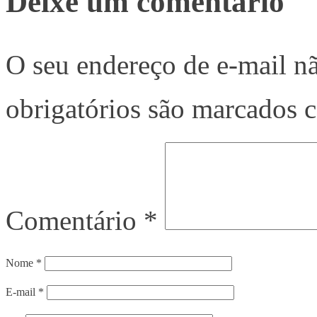
Deixe um comentário
O seu endereço de e-mail nã
obrigatórios são marcados
Comentário
*
Nome
*
E-mail
*