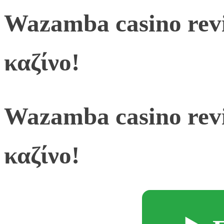
Wazamba casino revi
καζίνο!
Wazamba casino revi
καζίνο!