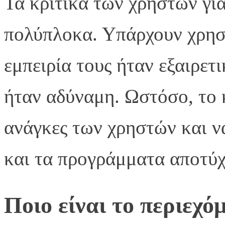
Τα κριτικά των χρηστών γι
πολύπλοκα. Υπάρχουν χρησ
εμπειρία τους ήταν εξαιρετ
ήταν αδύναμη. Ωστόσο, το κ
ανάγκες των χρηστών και να
και τα προγράμματα αποτύχ
Ποιο είναι το περιεχό