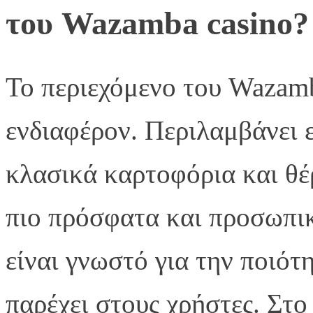
του Wazamba casino?
Το περιεχόμενο του Wazamb
ενδιαφέρον. Περιλαμβάνει ε
κλασικά καρτοφόρια και θ
πιο πρόσφατα και προσωπικ
είναι γνωστό για την ποιότ
παρέχει στους χρήστες. Στο