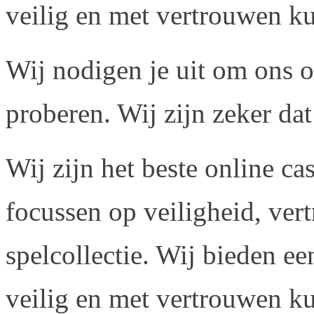
veilig en met vertrouwen k
Wij nodigen je uit om ons o
proberen. Wij zijn zeker dat 
Wij zijn het beste online c
focussen op veiligheid, ve
spelcollectie. Wij bieden e
veilig en met vertrouwen k