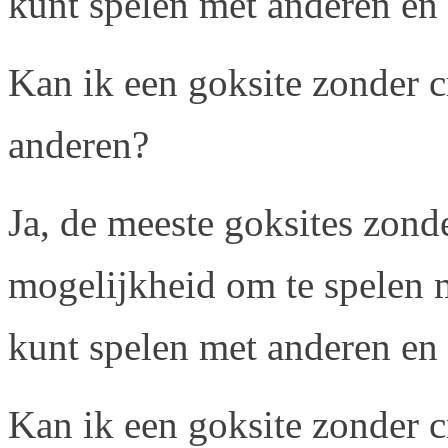
kunt spelen met anderen en 
Kan ik een goksite zonder 
anderen?
Ja, de meeste goksites zond
mogelijkheid om te spelen m
kunt spelen met anderen en 
Kan ik een goksite zonder 