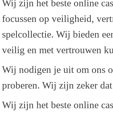
Wij zijn het beste online c
focussen op veiligheid, ve
spelcollectie. Wij bieden e
veilig en met vertrouwen k
Wij nodigen je uit om ons o
proberen. Wij zijn zeker dat 
Wij zijn het beste online c