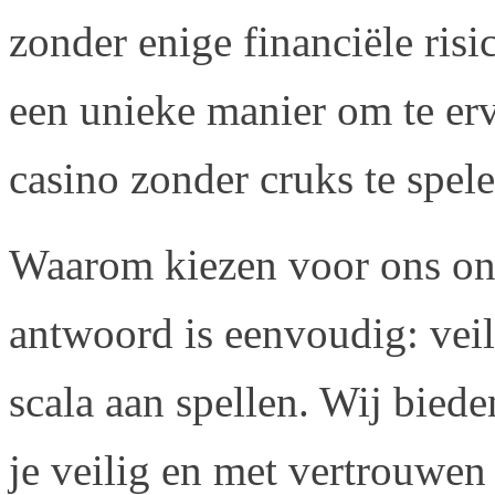
zonder enige financiële risi
een unieke manier om te erv
casino zonder cruks te spele
Waarom kiezen voor ons onl
antwoord is eenvoudig: vei
scala aan spellen. Wij bied
je veilig en met vertrouwen